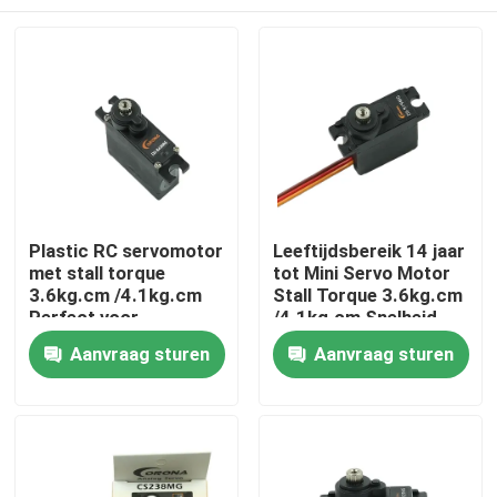
Plastic RC servomotor
Leeftijdsbereik 14 jaar
met stall torque
tot Mini Servo Motor
3.6kg.cm /4.1kg.cm
Stall Torque 3.6kg.cm
Perfect voor
/4.1kg.cm Snelheid
prototyping
0.12sec/60°
Thuis
Aanvraag sturen
Aanvraag sturen
Over ons
Contacten