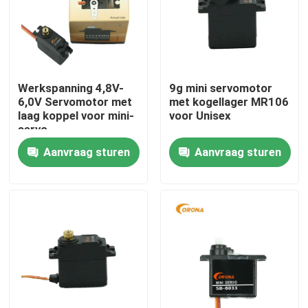
Producten
RC servomotor
Werkspanning 4,8V-
9g mini servomotor
6,0V Servomotor met
met kogellager MR106
laag koppel voor mini-
voor Unisex
Mini Servo Motor
servo
Aanvraag sturen
Aanvraag sturen
Standaard Servomotor
Middelgrote Servomotor
Metal Gear Servo
digitale servomotor