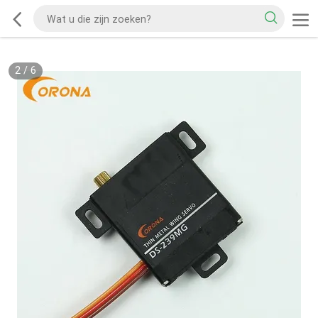
2
/
6