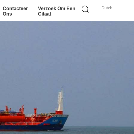
Dutch
Contacteer
Verzoek Om Een
Ons
Citaat