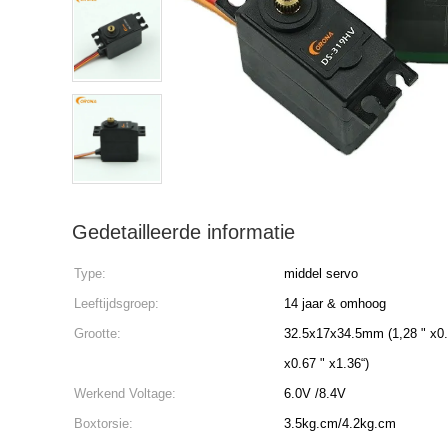
Gedetailleerde informatie
Type:
middel servo
Leeftijdsgroep:
14 jaar & omhoog
Grootte:
32.5x17x34.5mm (1,28 " x0.
x0.67 " x1.36“)
Werkend Voltage:
6.0V /8.4V
Boxtorsie:
3.5kg.cm/4.2kg.cm