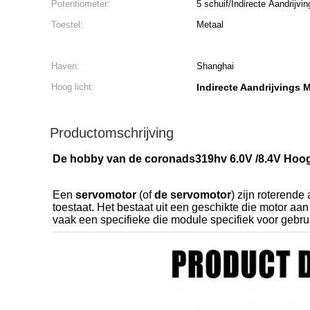
Potentiometer:
5 schuif/Indirecte Aandrijvin
Toestel:
Metaal
Haven:
Shanghai
Hoog licht:
Indirecte Aandrijvings 
Productomschrijving
De hobby van de coronads319hv 6.0V /8.4V Hoog
Een
servomotor
(of
de servomotor
) zijn roterende
toestaat. Het bestaat uit een geschikte die motor aa
vaak een specifieke die module specifiek voor gebr