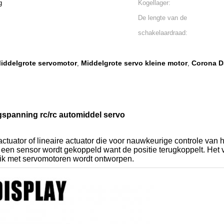
g
Kogellager:
De lengte van de
schakelaardraad:
Middelgrote servomotor
Middelgrote servo kleine motor
Corona 
,
,
spanning rc/rc automiddel servo
 actuator of lineaire actuator die voor nauwkeurige controle van h
n een sensor wordt gekoppeld want de positie terugkoppelt. Het 
uik met servomotoren wordt ontworpen.