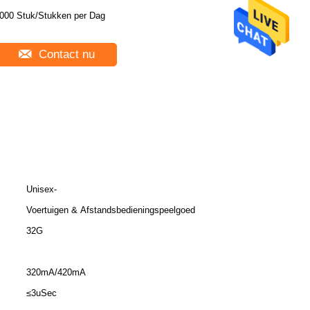
3000 Stuk/Stukken per Dag
Contact nu
Unisex-
Voertuigen & Afstandsbedieningspeelgoed
32G
320mA/420mA
≤3uSec