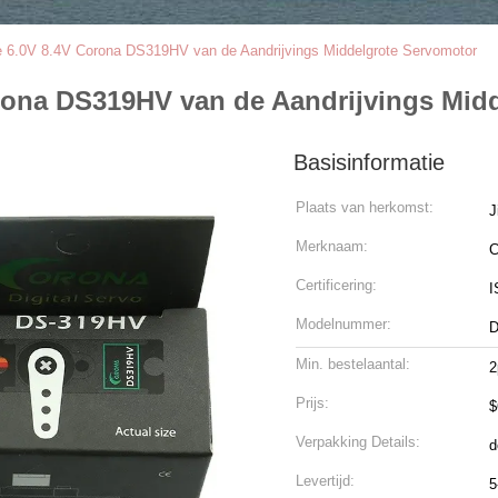
ne 6.0V 8.4V Corona DS319HV van de Aandrijvings Middelgrote Servomotor
orona DS319HV van de Aandrijvings Mid
Basisinformatie
Plaats van herkomst:
J
Merknaam:
C
Certificering:
I
Modelnummer:
Min. bestelaantal:
2
Prijs:
$
Verpakking Details:
d
Levertijd:
5