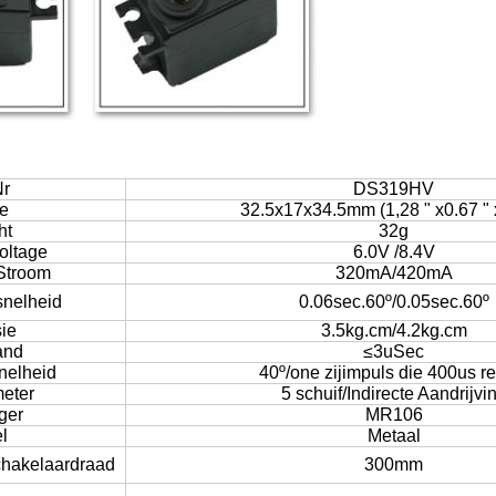
Nr
DS319HV
te
32.5x17x34.5mm (1,28 " x0.67 " 
ht
32g
oltage
6.0V /8.4V
Stroom
320mA/420mA
snelheid
0.06sec.60º/0.05sec.60º
sie
3.5kg.cm/4.2kg.cm
and
≤3uSec
nelheid
40º/one zijimpuls die 400us r
meter
5 schuif/Indirecte Aandrijvi
ger
MR106
l
Metaal
chakelaardraad
300mm