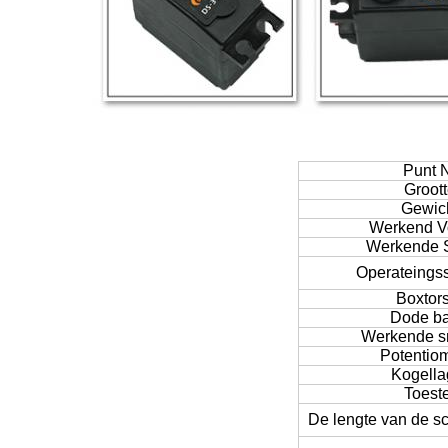
Punt 
Groot
Gewic
Werkend V
Werkende 
Operateings
Boxtor
Dode b
Werkende s
Potentio
Kogella
Toeste
De lengte van de s