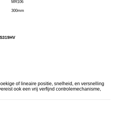
MR106
300mm
DS319HV
oekige of lineaire positie, snelheid, en versnelling
vereist ook een vrij verfijnd controlemechanisme,