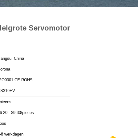
delgrote Servomotor
iangsu, China
orona
SO9001 CE ROHS
DS319HV
pieces
6.20 - $9.30/pieces
oos
-8 werkdagen