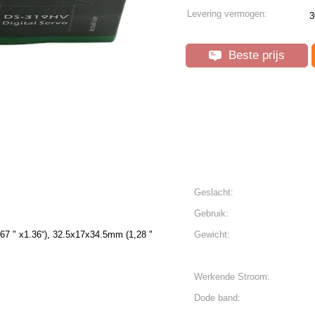
Levering vermogen:
Beste prijs
Geslacht:
Gebruik:
67 " x1.36“), 32.5x17x34.5mm (1,28 "
Gewicht:
Werkende Stroom:
Dode band: