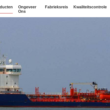
ducten
Ongeveer
Fabrieksreis
Kwaliteitscontrole
Ons