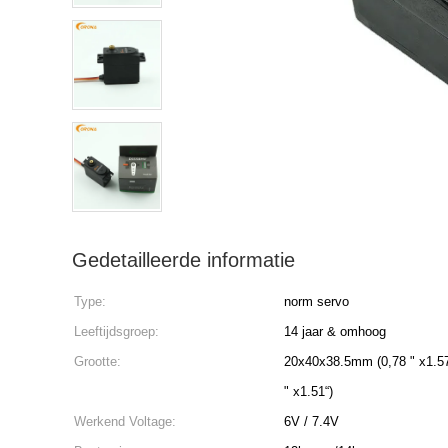
Gedetailleerde informatie
Type:
norm servo
Leeftijdsgroep:
14 jaar & omhoog
Grootte:
20x40x38.5mm (0,78 " x1.57
" x1.51“)
Werkend Voltage:
6V / 7.4V