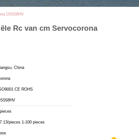
orona DS558HV
iële Rc van cm Servocorona
iangsu, China
orona
SO9001 CE ROHS
DS558HV
pieces
7.13/pieces 1-100 pieces
oos