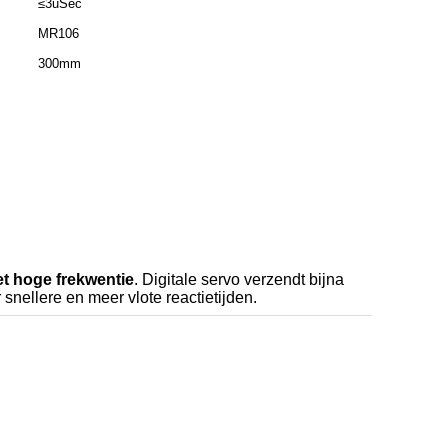
≤3uSec
MR106
300mm
et hoge frekwentie
. Digitale servo verzendt bijna
nellere en meer vlote reactietijden.