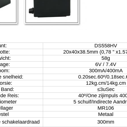
nt:
DS558HV
otte:
20x40x38.5mm (0,78 " x1.57
icht:
58g
tage:
6V / 7.4V
oom:
300mA/400mA
 snelheid:
0.20sec.60º/0.18sec.
orsie:
12kg.cm/14kg.cm
 Band:
≤3uSec
de Reis:
40º/One zijimpuls 40
iometer
5 schuif/Indirecte Aandr
llager
MR106
stel
Metaal
e schakelaardraad
300mm