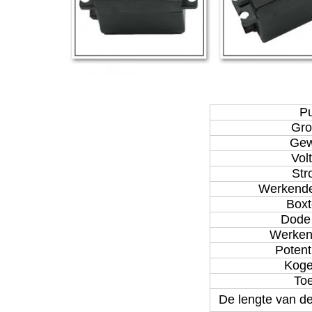
Pu
Gro
Gew
Vol
Str
Werkende
Boxt
Dode
Werken
Potent
Koge
Toe
De lengte van d