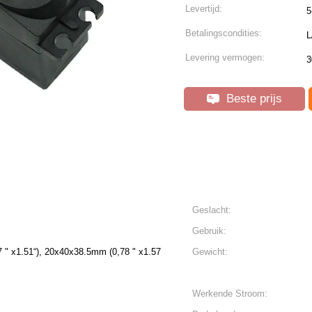
Levertijd:
5
Betalingscondities:
L
Levering vermogen:
3
Beste prijs
Geslacht:
Gebruik:
 " x1.51“), 20x40x38.5mm (0,78 " x1.57
Gewicht:
Werkende Stroom: