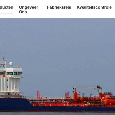
ducten
Ongeveer
Fabrieksreis
Kwaliteitscontrole
Ons