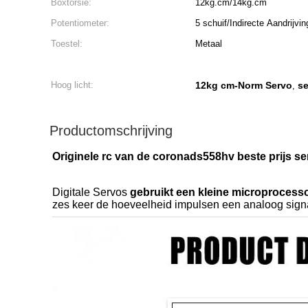
Boxtorsie:
12kg.cm/14kg.cm
Potentiometer:
5 schuif/Indirecte Aandrijvin
Toestel:
Metaal
Hoog licht:
12kg cm-Norm Servo
se
,
Productomschrijving
Originele rc van de coronads558hv beste prijs se
Digitale Servos
gebruikt een kleine microprocesso
zes keer de hoeveelheid impulsen een analoog signaa