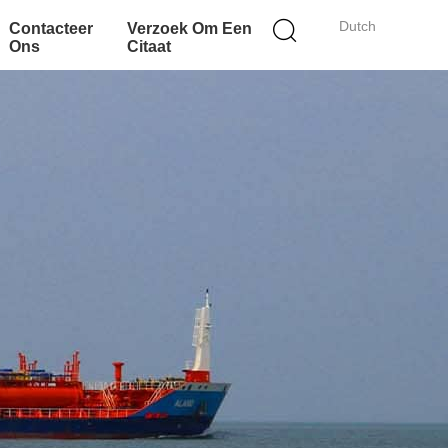
Dutch
Contacteer
Verzoek Om Een
Ons
Citaat