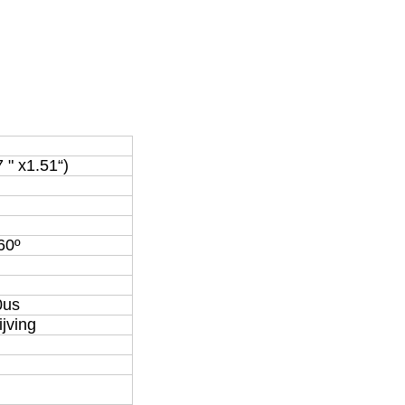
 " x1.51“)
60º
0us
ijving