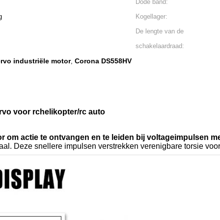
Dode band:
g
Kogellager:
De lengte van de
schakelaardraad:
rvo industriële motor
Corona DS558HV
,
rvo voor rchelikopter/rc auto
r om actie te ontvangen en te leiden bij voltageimpulsen m
l. Deze snellere impulsen verstrekken verenigbare torsie voor s