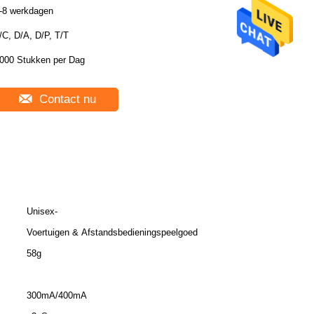
-8 werkdagen
/C, D/A, D/P, T/T
000 Stukken per Dag
Contact nu
Unisex-
Voertuigen & Afstandsbedieningspeelgoed
58g
300mA/400mA