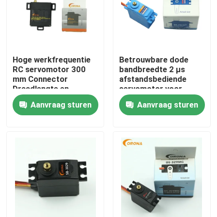
Hoge werkfrequentie
Betrouwbare dode
RC servomotor 300
bandbreedte 2 μs
mm Connector
afstandsbediende
Draadlengte en
servomotor voor
Pulsbreedte Controle
nauwkeurige besturing
Aanvraag sturen
Aanvraag sturen
Huis
Producten
Ongeveer ons