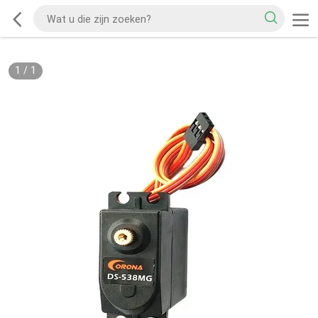
1
/
1