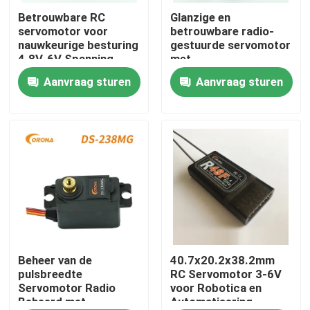
Betrouwbare RC
Glanzige en
servomotor voor
betrouwbare radio-
Fabrieksreis
nauwkeurige besturing
gestuurde servomotor
4.8V-6V Spanning
met
300mm
pulsbreedtebeheersing
Aanvraag sturen
Aanvraag sturen
Kwaliteitscontrole
Verbindingsdraadlengte
1,5 kg.cm 4,8V
Contacteer ons
Verzoek om een Citaat
RC servomotor
Mini Servo Motor
Beheer van de
40.7x20.2x38.2mm
pulsbreedte
RC Servomotor 3-6V
Servomotor Radio
voor Robotica en
Beheerd met
Automatisering
Standaard Servomotor